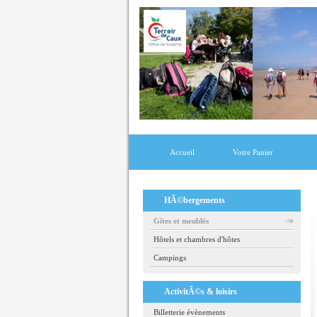
Accueil
Votre Panier
HÃ©bergements
Gîtes et meublés
Hôtels et chambres d'hôtes
Campings
ActivitÃ©s & loisirs
Billetterie évènements