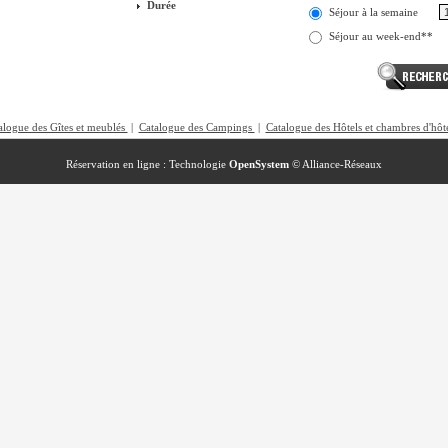
Durée
Séjour à la semaine
Séjour au week-end**
alogue des Gîtes et meublés
|
Catalogue des Campings
|
Catalogue des Hôtels et chambres d'hôt
Réservation en ligne : Technologie
OpenSystem
©
Alliance-Réseaux